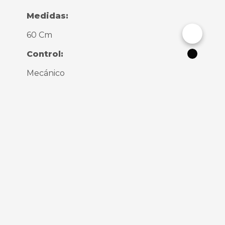
Medidas:
60 Cm
Cambiar
Modo
Control:
Oscuro
Mecánico
Hornillas:
4
Material:
Inox
Sistema de Antifalla De Flama:
Sí
Parrilla de Hierro Fundido: